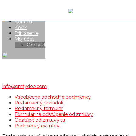
Home
Vstupenky
Kontakt
Košík
Prihlásenie
Môj účet
Odhlásiť
info@emtydee.com
Všeobecné obchodné podmienky
Reklamačný poriadok
Reklamačný formulár
Formulár na odstúpenie od zmluvy
Odstúpiť od zmluvy tu
Podmienky eventov